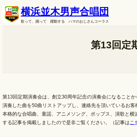
内
横浜並木男声合唱団
容
歌って、踊って 躍動する ハマのおじさんコーラス
を
ス
キ
第13回
ッ
プ
第13回定期演奏会は、創立30周年記念の演奏会になること
演奏した曲を50曲リストアップし、連絡先を頂いているお客
本格的な合唱曲、童謡、アニメソング、ポップス、演歌と横
する記事を掲載しましたので是非ご覧ください。（記事は
こ