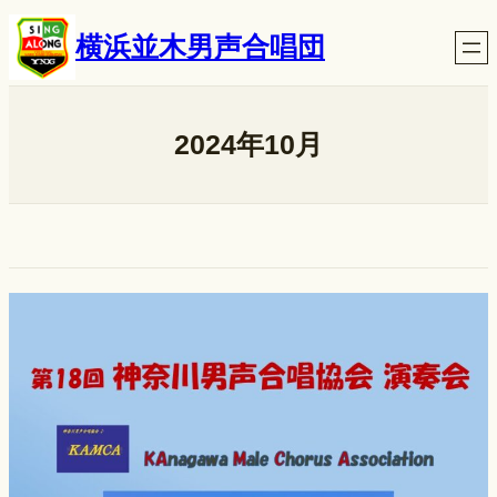
内
横浜並木男声合唱団
容
を
ス
キ
2024年10月
ッ
プ